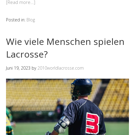
[Read more…]
Posted in:
Blog
Wie viele Menschen spielen
Lacrosse?
Juni 19, 2023
by
2010worldlacrosse.com