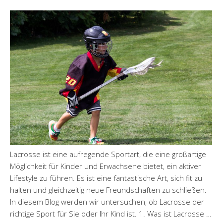
Lacrosse ist eine aufregende Sportart, die eine großartige
Möglichkeit für Kinder und Erwachsene bietet, ein aktiver
Lifestyle zu führen. Es ist eine fantastische Art, sich fit zu
halten und gleichzeitig neue Freundschaften zu schließen.
In diesem Blog werden wir untersuchen, ob Lacrosse der
richtige Sport für Sie oder Ihr Kind ist. 1. Was ist Lacrosse …