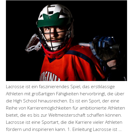
Lacrosse ist ein faszinierendes Spiel, das erstklassige
Athleten mit großartigen Fähigkeiten hervorbringt, die über
die High School hinausreichen. Es ist ein Sport, der eine
Reihe von Karrieremöglichkeiten für ambitionierte Athleten
bietet, die es bis zur Weltmeisterschaft schaffen können.
Lacrosse ist eine Sportart, die die Karriere vieler Athleten
fördern und inspirieren kann. 1. Einleitung Lacrosse ist …