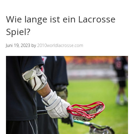
Wie lange ist ein Lacrosse
Spiel?
Juni 19, 2023
by
2010worldlacrosse.com