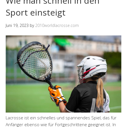
Wie man schnell in den
Sport einsteigt
Juni 19, 2023
by
2010worldlacrosse.com
Lacrosse ist ein schnelles und spannendes Spiel, das für
Anfänger ebenso wie für Fortgeschrittene geeignet ist. In