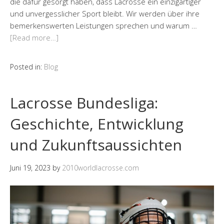
die dafür gesorgt haben, dass Lacrosse ein einzigartiger
und unvergesslicher Sport bleibt. Wir werden über ihre
bemerkenswerten Leistungen sprechen und warum …
[Read more…]
Posted in:
Blog
Lacrosse Bundesliga:
Geschichte, Entwicklung
und Zukunftsaussichten
Juni 19, 2023
by
2010worldlacrosse.com