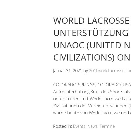
WORLD LACROSSE 
UNTERSTÜTZUNG 
UNAOC (UNITED N
CIVILIZATIONS) O
Januar 31, 2021
by
2010worldlacrosse.c
COLORADO SPRINGS, COLORADO, USA – I
Aufrechterhaltung Kraft des Sports als
unterstützen, tritt World Lacrosse La
Zivilisationen der Vereinten Natione
wurde heute von World Lacrosse und
Posted in:
Events
,
News
,
Termine