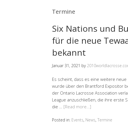
Termine
Six Nations und B
für die neue Tewa
bekannt
Januar 31, 2021
by
2010worldlacrosse.c
Es scheint, dass es eine weitere neue
wurde über den Brantford Expositor bek
der Ontario Lacrosse Association ver
League anzuschließen, die ihre erste Sa
die …
[Read more…]
Posted in:
Events
,
News
,
Termine