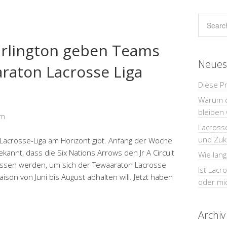
urlington geben Teams
Neues
araton Lacrosse Liga
Diese P
Warum d
bleiben
om
Lacrosse
und Zuk
 Lacrosse-Liga am Horizont gibt. Anfang der Woche
annt, dass die Six Nations Arrows den Jr A Circuit
Wie lang
lassen werden, um sich der Tewaaraton Lacrosse
Ist Lacr
ison von Juni bis August abhalten will. Jetzt haben
oder mi
Archiv