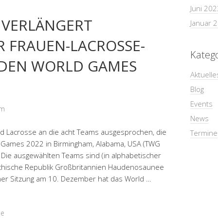
Juni 202
 VERLÄNGERT
Januar 
 FRAUEN-LACROSSE-
Kateg
 DEN WORLD GAMES
Aktuelle
Blog
Events
om
News
ld Lacrosse an die acht Teams ausgesprochen, die
Termine
 Games 2022 in Birmingham, Alabama, USA (TWG
 Die ausgewählten Teams sind (in alphabetischer
echische Republik Großbritannien Haudenosaunee
einer Sitzung am 10. Dezember hat das World …
ne