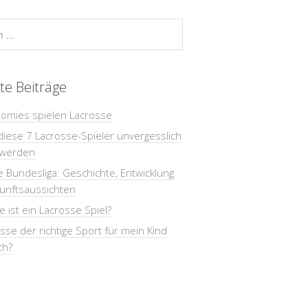
te Beiträge
romies spielen Lacrosse
iese 7 Lacrosse-Spieler unvergesslich
 werden
 Bundesliga: Geschichte, Entwicklung
unftsaussichten
e ist ein Lacrosse Spiel?
osse der richtige Sport für mein Kind
ch?