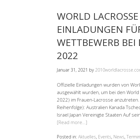
WORLD LACROSSE
EINLADUNGEN FÜR
WETTBEWERB BEI
2022
Januar 31, 2021
by
2010worldlacrosse.c
Offizielle Einladungen wurden von Wor
ausgewählt wurden, um bei den World
2022) im Frauen-Lacrosse anzutreten.
Reihenfolge): Australien Kanada Tsch
Israel Japan Vereinigte Staaten Auf s
[Read more…]
Posted in:
Aktuelles
,
Events
,
News
,
Termi